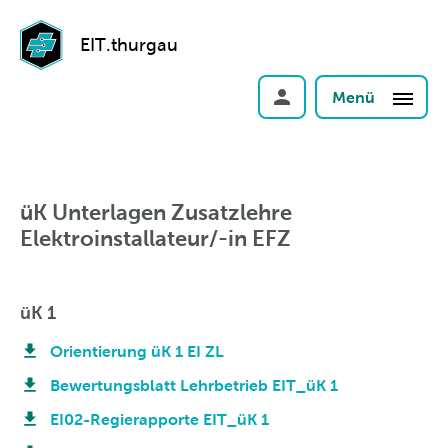
EIT.thurgau
Menü
üK Unterlagen Zusatzlehre
Elektroinstallateur/-in EFZ
üK 1
Orientierung üK 1 EI ZL
Bewertungsblatt Lehrbetrieb EIT_üK 1
EI02-Regierapporte EIT_üK 1