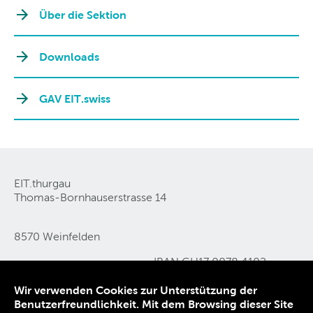
Über die Sektion
Downloads
GAV EIT.swiss
EIT.thurgau
Thomas-Bornhauserstrasse 14
8570 Weinfelden
IBAN CH17 0078 4102
Tel 071 626 05 11
0444 0540 2
Wir verwenden Cookies zur Unterstützung der
E-Mail
info@eit-thurgau
.
ch
Benutzerfreundlichkeit. Mit dem Browsing dieser Site