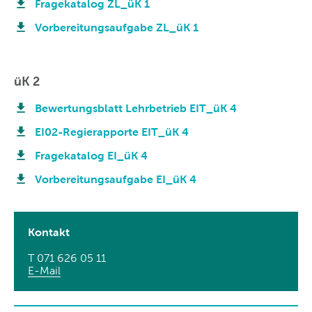
Fragekatalog ZL_üK 1
Vorbereitungsaufgabe ZL_üK 1
üK 2
Bewertungsblatt Lehrbetrieb EIT_üK 4
EI02-Regierapporte EIT_üK 4
Fragekatalog EI_üK 4
Vorbereitungsaufgabe EI_üK 4
Kontakt
T 071 626 05 11
E-Mail