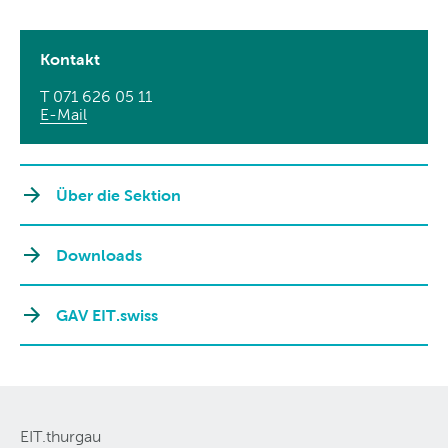
Kontakt
T 071 626 05 11
E-Mail
Über die Sektion
Downloads
GAV EIT.swiss
EIT.thurgau