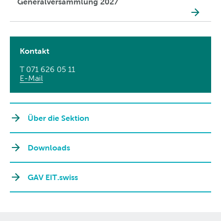
Generalversammlung 2027
Kontakt
T 071 626 05 11
E-Mail
Über die Sektion
Downloads
GAV EIT.swiss