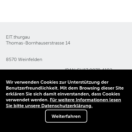
EIT.thurgau
Thomas-Bornhauserstrasse 14
8570 Weinfelden
IBAN CH17 0078 4102
Tel 071 626 05 11
0444 0540 2
Wir verwenden Cookies zur Unterstützung der
E-Mail
info@eit-thurgau
.
ch
Benutzerfreundlichkeit. Mit dem Browsing dieser Site
erklären Sie sich damit einverstanden, dass Cookies
Kontakt
verwendet werden.
Für weitere Informationen lesen
Datenschutz
Sie bitte unsere Datenschutzerklärung.
Impressum
Weiterfahren
© 2026 EIT.thurgau