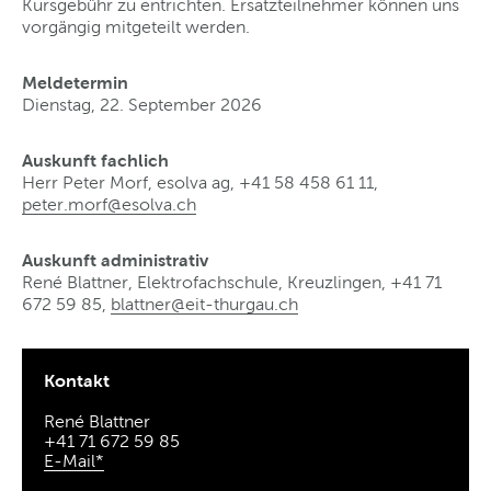
Kursgebühr zu entrichten. Ersatzteilnehmer können uns
vorgängig mitgeteilt werden.
Meldetermin
Dienstag, 22. September 2026
Auskunft fachlich
Herr Peter Morf, esolva ag, +41 58 458 61 11,
peter.morf@esolva
.
ch
Auskunft administrativ
René Blattner, Elektrofachschule, Kreuzlingen, +41 71
672 59 85,
blattner@eit-thurgau
.
ch
Kontakt
René Blattner
+41 71 672 59 85
E-Mail*