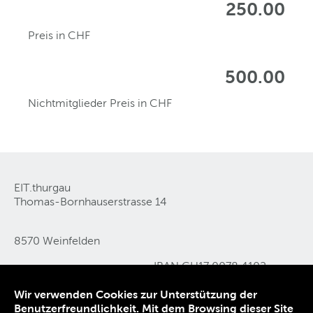
250.00
Preis in CHF
500.00
Nichtmitglieder Preis in CHF
EIT.thurgau
Thomas-Bornhauserstrasse 14
8570 Weinfelden
IBAN CH17 0078 4102
Tel 071 626 05 11
0444 0540 2
Wir verwenden Cookies zur Unterstützung der
E-Mail
info@eit-thurgau
.
ch
Benutzerfreundlichkeit. Mit dem Browsing dieser Site