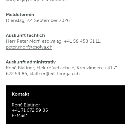
Meldetermin
Dienstag, 22. September 2026
Auskunft fachlich
Herr Peter Morf, esolva ag, +41 58 458 61 11,
peter.morf@esolva
.
ch
Auskunft administrativ
René Blattner, Elektrofachschule, Kreuzlingen, +41 71
672 59 85,
blattner@eit-thurgau
.
ch
Kontakt
René Blattner
+41 71 672 59 85
E-Mail*