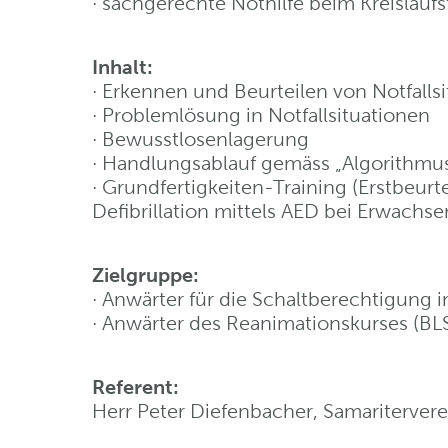
· sachgerechte Nothilfe beim Kreislaufst
Inhalt:
· Erkennen und Beurteilen von Notfallsi
· Problemlösung in Notfallsituationen
· Bewusstlosenlagerung
· Handlungsablauf gemäss „Algorithm
· Grundfertigkeiten-Training (Erstbeu
Defibrillation mittels AED bei Erwachs
Zielgruppe:
· Anwärter für die Schaltberechtigung 
· Anwärter des Reanimationskurses (B
Referent:
Herr Peter Diefenbacher, Samariterver