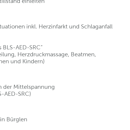
illstand einleiten
tuationen inkl. Herzinfarkt und Schlaganfall
us BLS-AED-SRC“
rteilung, Herzdruckmassage, Beatmen,
enen und Kindern)
in der Mittelspannung
LS-AED-SRC)
ein Bürglen