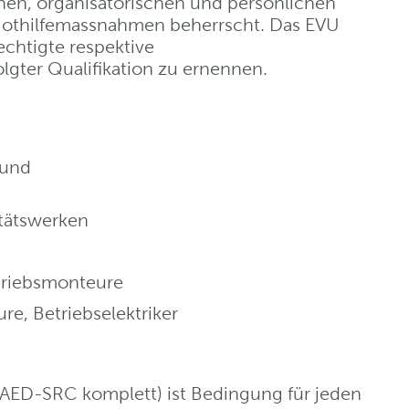
hen, organisatorischen und persönlichen
Nothilfemassnahmen beherrscht. Das EVU
echtigte respektive
lgter Qualifikation zu ernennen.
 und
itätswerken
etriebsmonteure
e, Betriebselektriker
-AED-SRC komplett) ist Bedingung für jeden