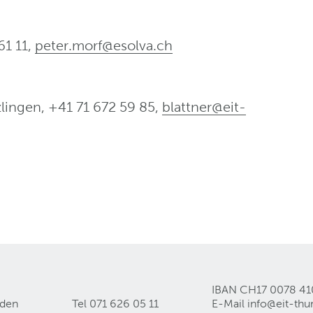
61 11,
peter.morf@esolva
.
ch
zlingen, +41 71 672 59 85,
blattner@eit-
IBAN CH17 0078 41
lden
Tel 071 626 05 11
E-Mail
info@eit-thu