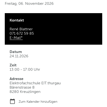
Freitag, 06. November 2026
Kontakt
René Blattner
071 672 59 85
E-Mail*
Datum
24.11.2026
Zeit
13:00 - 17:00 Uhr
Adresse
Elektrofachschule EIT.thurgau
Bärenstrasse 8
8280 Kreuzlingen
Zum Kalender hinzufügen