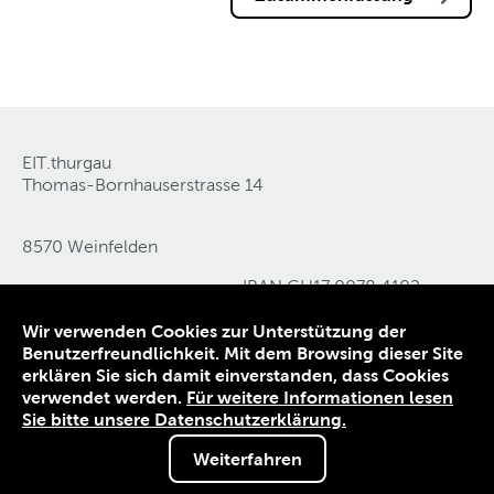
EIT.thurgau
Thomas-Bornhauserstrasse 14
8570 Weinfelden
IBAN CH17 0078 4102
Tel 071 626 05 11
0444 0540 2
Wir verwenden Cookies zur Unterstützung der
E-Mail
info@eit-thurgau
.
ch
Benutzerfreundlichkeit. Mit dem Browsing dieser Site
erklären Sie sich damit einverstanden, dass Cookies
Kontakt
verwendet werden.
Für weitere Informationen lesen
Datenschutz
Sie bitte unsere Datenschutzerklärung.
Impressum
Weiterfahren
© 2026 EIT.thurgau