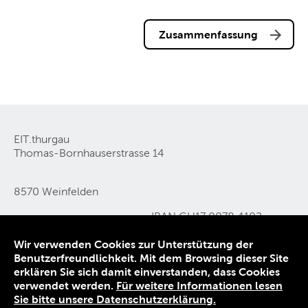
Zusammenfassung
EIT.thurgau
Thomas-Bornhauserstrasse 14
8570 Weinfelden
IBAN CH17 0078 4102
Tel 071 626 05 11
0444 0540 2
Wir verwenden Cookies zur Unterstützung der
E-Mail
info@eit-thurgau
.
ch
Benutzerfreundlichkeit. Mit dem Browsing dieser Site
erklären Sie sich damit einverstanden, dass Cookies
Kontakt
verwendet werden.
Für weitere Informationen lesen
Datenschutz
Sie bitte unsere Datenschutzerklärung.
Impressum